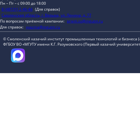
Пн – Пт – с 09:00 до 18:00
8 (48131) 2-46-44
(Для справок)
Смоленская область, г. Вязьма, ул. Ленина, д. 77
По вопросам приёмной кампании:
priem.so@mgutm.ru
Для справок:
vyazma@mgutm.ru
© Смоленский казачий институт промышленных технологий и бизнеса 
ФГБОУ ВО «МГУТУ имени К.Г. Разумовского (Первый казачий университет)