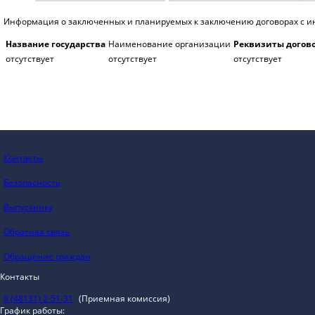
Информация о заключенных и планируемых к заключению договорах с и
Название государства
Наименование организации
Реквизиты догово
отсутствует
отсутствует
отсутствует
Контакты
Безопасность
Выпускнику
Обратная связь
Обращение граждан
Контакты
8 (48131) 2-51-31
(Приемная комиссия)
График работы: